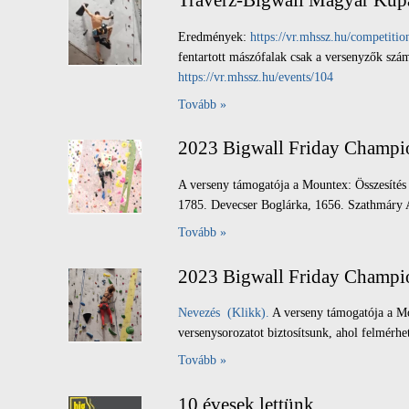
Traverz-Bigwall Magyar Kup
Eredmények:
https://vr.mhssz.hu/competition
fentartott mászófalak csak a versenyzők sz
https://vr.mhssz.hu/events/104
Tovább »
2023 Bigwall Friday Champ
A verseny támogatója a Mountex: Összesítés
1785. Devecser Boglárka, 1656. Szathmáry A
Tovább »
2023 Bigwall Friday Champio
Nevezés (Klikk).
A verseny támogatója a Mo
versenysorozatot biztosítsunk, ahol felmérhe
Tovább »
10 évesek lettünk