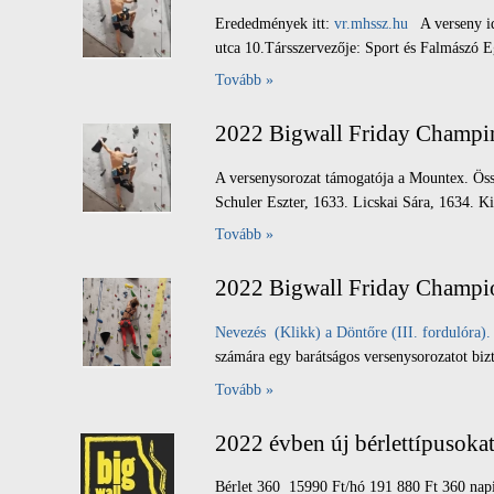
Erededmények itt:
vr.mhssz.hu
A verseny id
utca 10.Társszervezője: Sport és Falmászó Eg
Tovább »
2022 Bigwall Friday Champi
A versenysorozat támogatója a Mountex. Öss
Schuler Eszter, 1633. Licskai Sára, 1634. 
Tovább »
2022 Bigwall Friday Champion
Nevezés (Klikk) a Döntőre (III. fordulóra).
számára egy barátságos versenysorozatot bizt
Tovább »
2022 évben új bérlettípusoka
Bérlet 360 15990 Ft/hó 191 880 Ft 360 napi