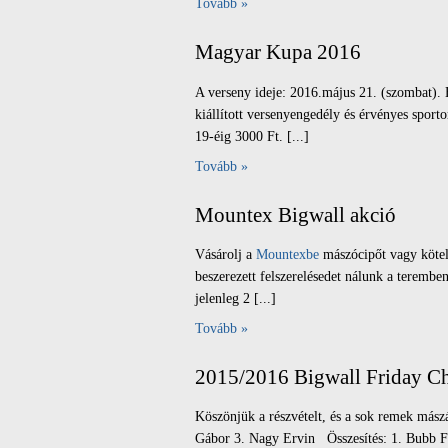
Tovább »
Magyar Kupa 2016
A verseny ideje: 2016.május 21. (szombat). 
kiállított versenyengedély és érvényes sport
19-éig 3000 Ft. [...]
Tovább »
Mountex Bigwall akció
Vásárolj a
Mountexbe
mászócipőt vagy kötele
beszerezett felszerelésedet nálunk a teremb
jelenleg 2 [...]
Tovább »
2015/2016 Bigwall Friday C
Köszönjük a részvételt, és a sok remek más
Gábor 3. Nagy Ervin Összesítés: 1. Bubb Fer