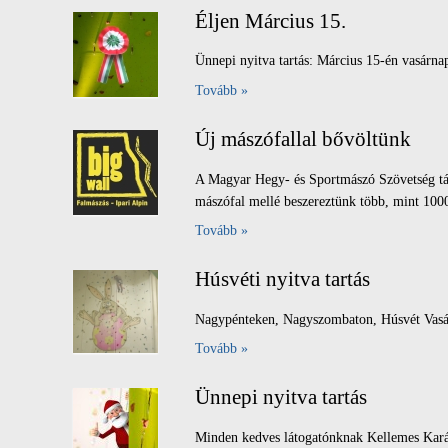
Éljen Március 15.
Ünnepi nyitva tartás: Március 15-én va
Tovább »
Új mászófallal bővöltünk
A Magyar Hegy- és Sportmászó Szövetség tám
mászófal mellé beszereztünk több, mint 1000
Tovább »
Húsvéti nyitva tartás
Nagypénteken, Nagyszombaton, Húsvét Vasá
Tovább »
Ünnepi nyitva tartás
Minden kedves látogatónknak Kellemes Kar