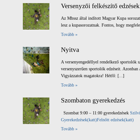
Versenyzői felkészítő edzések
Az Mhssz által indított Magyar Kupa sorozat 
lesz a kupasorozatnak. Fontos, hogy megfelelő
Tovább »
Nyitva
A versenyengedéllyel rendelkező sportolók sz
versenyszerűen sportolók edzéseit. Azonban a
Vigyázzatok magatokra! Hétfő: [...]
Tovább »
Szombaton gyerekedzés
Szombat 9:00 – 11:00 gyerekedzések
Szilv
Gyerekedzések(katt)
Felnőtt edzések(katt)
Tovább »