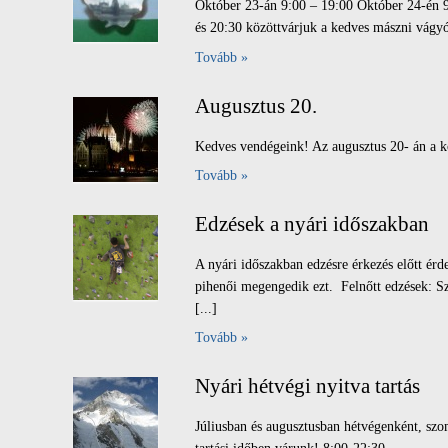
Október 23-án 9:00 – 19:00 Október 24-én 
és 20:30 közöttvárjuk a kedves mászni vágyó
Tovább »
Augusztus 20.
Kedves vendégeink! Az augusztus 20- án a
Tovább »
Edzések a nyári időszakban
A nyári időszakban edzésre érkezés előtt érd
pihenői megengedik ezt. Felnőtt edzések: S
[...]
Tovább »
Nyári hétvégi nyitva tartás
Júliusban és augusztusban hétvégenként, szo