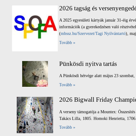
2026 tagság és versenyenged
A 2025 egyesületi kártyák január 31-éig ér
információk (a gyerekedzésen való résztvét
(
mhssz.hu/Szervezet/Tagi Nyilvántartó
), maj
Tovább »
Pünkösdi nyitva tartás
A Pünkösdi hétvége alatt május 23 szombat,
Tovább »
2026 Bigwall Friday Champ
A verseny támogatója a Mountex: Összesítés
Takács Lilla, 1805. Homoki Henrietta, 1706.
Tovább »