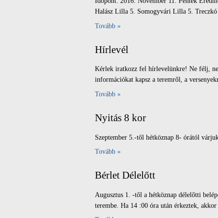
Időpont: 2016. November 11. Péntek Eredmén
Halász Lilla 5. Somogyvári Lilla 5. Treczkó 
Tovább »
Hírlevél
Kérlek iratkozz fel hírlevelünkre! Ne félj,
információkat kapsz a teremről, a versenyekr
Tovább »
Nyitás 8 kor
Szeptember 5.-től hétköznap 8- órától várj
Tovább »
Bérlet Délelőtt
Augusztus 1. -től a hétköznap délelőtti belép
terembe. Ha 14 :00 óra után érkeztek, akkor k