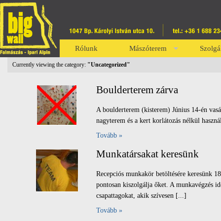
Rólunk
Mászóterem
Szolgá
Currently viewing the category:
"Uncategorized"
Boulderterem zárva
A boulderterem (kisterem) Június 14-én vasá
nagyterem és a kert korlátozás nélkül haszn
Tovább »
Munkatársakat keresünk
Recepciós munkakör betöltésére keresünk 18. 
pontosan kiszolgálja őket. A munkavégzés id
csapattagokat, akik szívesen [...]
Tovább »