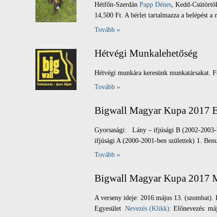
Hétfőn-Szerdán
Papp Dénes
, Kedd-Csütört
14,500 Ft. A bérlet tartalmazza a belépést a 
Tovább »
Hétvégi Munkalehetőség
Hétvégi munkára keresünk munkatársakat. Fe
Tovább »
Bigwall Magyar Kupa 2017 
Gyorsasági: Lány – ifjúsági B (2002-2003-
ifjúsági A (2000-2001-ben születtek) 1. Ben
Tovább »
Bigwall Magyar Kupa 2017 M
A verseny ideje: 2016.május 13. (szombat). H
Egyesület
Nevezés (Klikk):
Előnevezés: máju