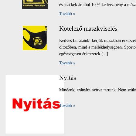
és snackek áraiból 10 % kedvezmény a mászóf
Tovább »
Kötelező maszkviselés
Kedves Barátaink! kérjük maszkban érkezzete
öltözőben, mind a mellékhelységben. Sportolá
egészségesen érkezzetek [...]
Tovább »
Nyitás
Mindenki számára nyitva tartunk. Nem szüks
Tovább »