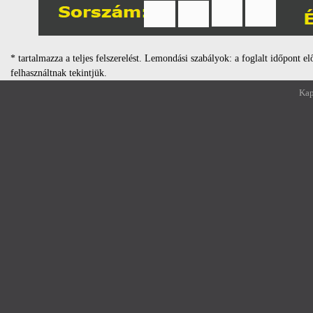
* tartalmazza a teljes felszerelést. Lemondási szabályok: a foglalt időpont e
felhasználtnak tekintjük.
Kap