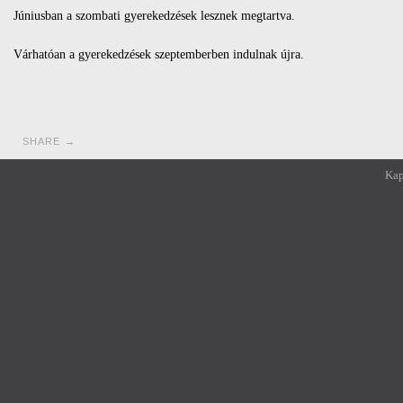
Júniusban a szombati gyerekedzések lesznek megtartva.
Várhatóan a gyerekedzések szeptemberben indulnak újra.
SHARE →
Kap