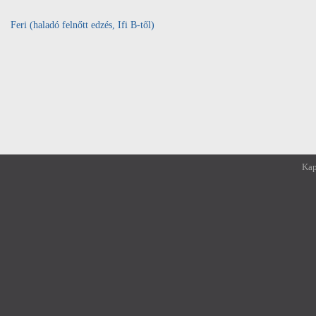
Feri (haladó felnőtt edzés, Ifi B-től)
Kap