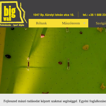
Rólunk
Mászóterem
Szolgá
Fejlesszed mászó tudásodat képzett szakmai segítséggel. Egyéni foglalkozáso