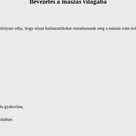
Bevezetés a mászás világába
anfolyam célja, hogy olyan kulisszatitkokat mutathassunk meg a mászás iránt é
és gyakorlása,
olatban.