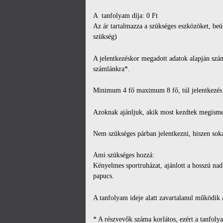
A tanfolyam díja: 0 Ft
Az ár tartalmazza a szükséges eszközöket, beü
szükség)
A jelentkezéskor megadott adatok alapján száml
számlánkra*.
Minimum 4 fő maximum 8 fő, túl jelentkezés 
Azoknak ajánljuk, akik most kezdtek megismerk
Nem szükséges párban jelentkezni, hiszen sok
Ami szükséges hozzá:
Kényelmes sportruházat, ajánlott a hosszú nadr
papucs.
A tanfolyam ideje alatt zavartalanul működik
* A részvevők száma korlátos, ezért a tanfoly