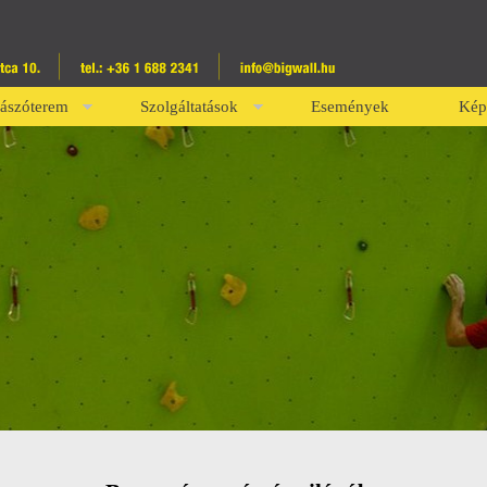
ászóterem
Szolgáltatások
Események
Kép