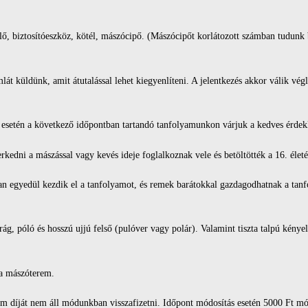
lő, biztosítóeszköz, kötél, mászócipő. (Mászócipőt korlátozott számban tudunk
át küldünk, amit átutalással lehet kiegyenlíteni. A jelentkezés akkor válik végl
esetén a következő időpontban tartandó tanfolyamunkon várjuk a kedves érdek
edni a mászással vagy kevés ideje foglalkoznak vele és betöltötték a 16. élet
an egyedül kezdik el a tanfolyamot, és remek barátokkal gazdagodhatnak a tan
ág, póló és hosszú ujjú felső (pulóver vagy polár). Valamint tiszta talpú kényel
 a mászóterem.
am díját nem áll módunkban visszafizetni. Időpont módosítás esetén 5000 Ft mód