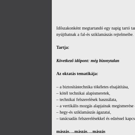
Időszakonként megtartandó egy
napig tartó t
nyújthatnak a fal-és sziklamászás rejtelmeibe.
Tartja:
Következő időpont: még bizonytalan
Az oktatás tematikája:
– a biztosítástechnika tökéletes elsajátítása,
– kötél technikai alapismeretek,
– technikai felszerelések használata,
– a vertikális mozgás alapjainak megismerése 
– hegy-és sziklamászás ágazatai,
– tanácsadás felszerelésekkel és edzéssel kapcs
mászás….mászás….mászás