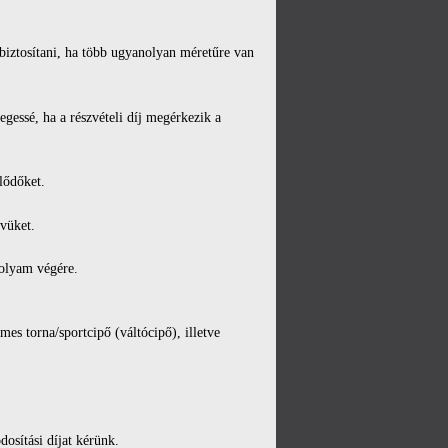
 biztosítani, ha több ugyanolyan méretűre van
egessé, ha a részvételi díj megérkezik a
lődőket.
évüket.
folyam végére.
mes torna/sportcipő (váltócipő), illetve
osítási díjat kérünk.