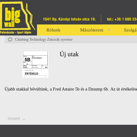
Rólunk
Mászóterem
Szolgá
Climbing Technology Ziászsák nyertese
Új utak
Újabb utakkal bővültünk, a Fred Astaire 5b és a Dzsump 6b. Az út értékelés
SHARE →