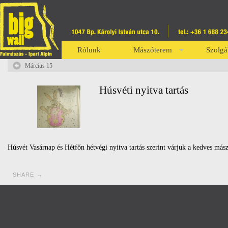
Rólunk
Mászóterem
Szolgá
Március 15
Húsvéti nyitva tartás
Húsvét Vasárnap és Hétfőn hétvégi nyitva tartás szerint várjuk a kedves más
SHARE →