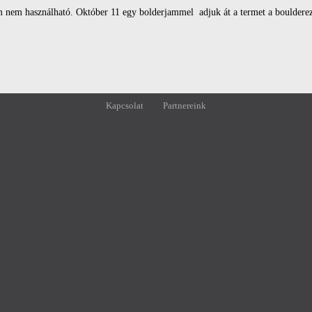
m nem használható. Október 11 egy bolderjammel adjuk át a termet a bouldere
Kapcsolat
Partnereink