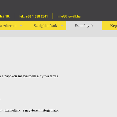
ászóterem
Szolgáltatások
Események
Kép
 a napokon megváltozik a nyitva tartás.
.
rint üzemelünk, a nagyterem látogatható.