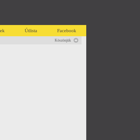
ek
Útlista
Facebook
Köszönjük