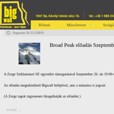
Rólunk
Mászóterem
Szolgá
Augusztus 20-31 ZÁRVA
Broad Peak előadás Szeptemb
A Zerge Sziklamászó SE egyesület támogatásával Szeptember 26.-án 19:00-t
Az előadás megtekinthető Bigwall belépővel, ami a mászásra is jogosít.
(A Zerge tagok ingyenesen látogathatják az előadást.)
SHARE →